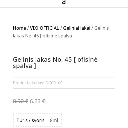
Home
/
VIXI OFFICIAL
/
Geliniai lakai
/ Gelinis
lakas No. 45 [ ofisinė spalva ]
Akcija!
Gelinis lakas No. 45 [ ofisinė
NETURIME
spalva ]
Produkto kodas:
DG09100
Original
Current
8.90
€
6.23
€
price
price
was:
is:
Tūris / svoris
8ml
8.90 €.
6.23 €.