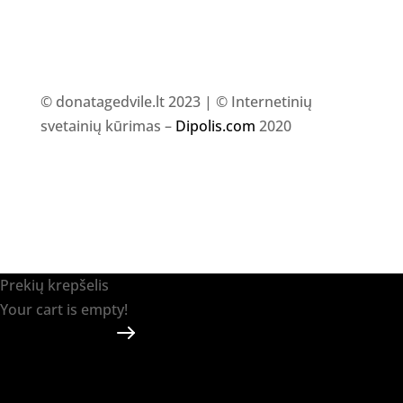
© donatagedvile.lt 2023 | © Internetinių
svetainių kūrimas –
Dipolis.com
2020
Prekių krepšelis
Your cart is empty!
Return to shop
Apmokėti
-
0.00 €
0
1