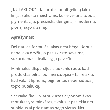
„NULAKUOK“ – tai profesionali gelinių lakų
linija, sukurta meistrams, kurie vertina tobulą
pigmentaciją, precizišką dengimą ir modernų,
ploną nago dizainą.
Aprašymas:
Dėl naujos formulės lakas nesubėga į šonus,
nepalieka dryžių, o pasiskirsto savaime,
sukurdamas idealiai lygų paviršių.
Minimalus dispersijos sluoksnis rodo, kad
produktas pilnai polimerizuojasi – tai reiškia,
kad valant lipnumą pigmentas nepersiduos į
top’o buteliuką.
Specialiai šiai linijai sukurtas ergonomiškas
teptukas yra minkštas, tikslus ir pasiekia net
sunkiausiai prieinamas nago vietas. Net