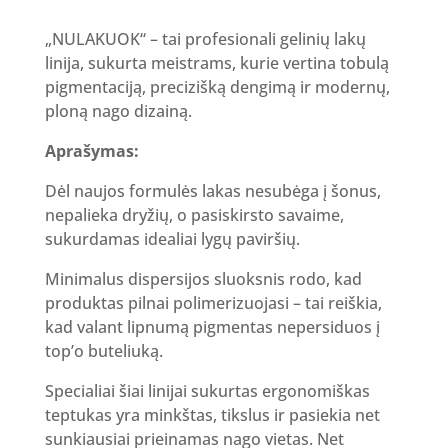
„NULAKUOK“ – tai profesionali gelinių lakų
linija, sukurta meistrams, kurie vertina tobulą
pigmentaciją, precizišką dengimą ir modernų,
ploną nago dizainą.
Aprašymas:
Dėl naujos formulės lakas nesubėga į šonus,
nepalieka dryžių, o pasiskirsto savaime,
sukurdamas idealiai lygų paviršių.
Minimalus dispersijos sluoksnis rodo, kad
produktas pilnai polimerizuojasi – tai reiškia,
kad valant lipnumą pigmentas nepersiduos į
top’o buteliuką.
Specialiai šiai linijai sukurtas ergonomiškas
teptukas yra minkštas, tikslus ir pasiekia net
sunkiausiai prieinamas nago vietas. Net