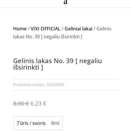
Home
/
VIXI OFFICIAL
/
Geliniai lakai
/ Gelinis
lakas No. 39 [ negaliu išsirinkti ]
Akcija!
Gelinis lakas No. 39 [ negaliu
NETURIME
išsirinkti ]
Produkto kodas:
DG09095
Original
Current
8.90
€
6.23
€
price
price
was:
is:
Tūris / svoris
8ml
8.90 €.
6.23 €.