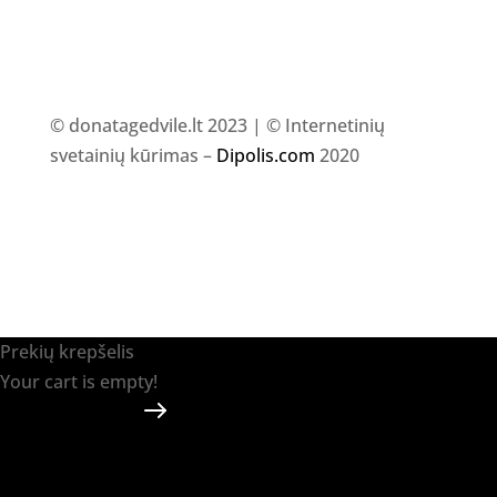
© donatagedvile.lt 2023 | © Internetinių
svetainių kūrimas –
Dipolis.com
2020
Prekių krepšelis
Your cart is empty!
Return to shop
Apmokėti
-
0.00 €
0
1