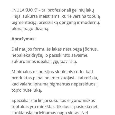
„NULAKUOK“ – tai profesionali gelinių lakų
linija, sukurta meistrams, kurie vertina tobulą
pigmentaciją, precizišką dengimą ir modernų,
ploną nago dizainą.
Aprašymas:
Dėl naujos formulės lakas nesubėga į šonus,
nepalieka dryžių, o pasiskirsto savaime,
sukurdamas idealiai lygų paviršių.
Minimalus dispersijos sluoksnis rodo, kad
produktas pilnai polimerizuojasi – tai reiškia,
kad valant lipnumą pigmentas nepersiduos į
top’o buteliuką.
Specialiai šiai linijai sukurtas ergonomiškas
teptukas yra minkštas, tikslus ir pasiekia net
sunkiausiai prieinamas nago vietas. Net