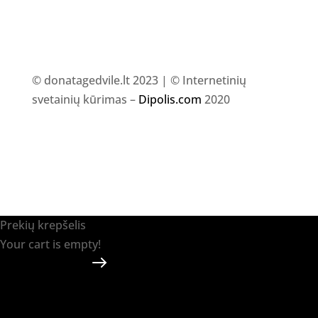
© donatagedvile.lt 2023 | © Internetinių
svetainių kūrimas –
Dipolis.com
2020
Prekių krepšelis
Your cart is empty!
Return to shop
Apmokėti
-
0.00 €
0
1