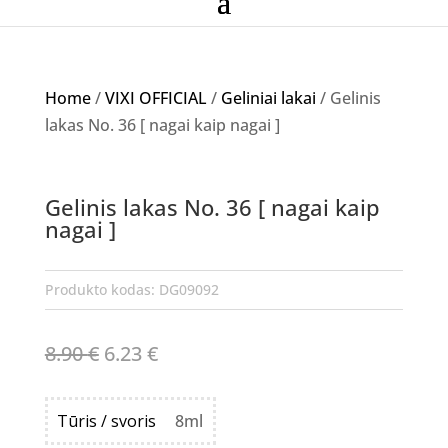
Home
/
VIXI OFFICIAL
/
Geliniai lakai
/ Gelinis
lakas No. 36 [ nagai kaip nagai ]
Akcija!
Gelinis lakas No. 36 [ nagai kaip
NETURIME
nagai ]
Produkto kodas:
DG09092
Original
Current
8.90
€
6.23
€
price
price
was:
is:
Tūris / svoris
8ml
8.90 €.
6.23 €.