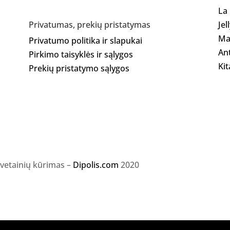
La
Jel
Privatumas, prekių pristatymas
Ma
Privatumo politika ir slapukai
Ant
Pirkimo taisyklės ir sąlygos
Kit
Prekių pristatymo sąlygos
svetainių kūrimas –
Dipolis.com
2020