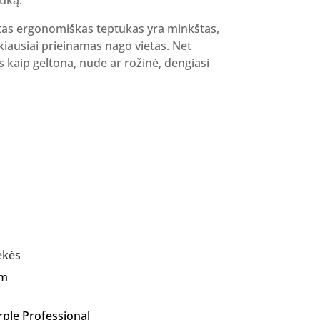
kurtas ergonomiškas teptukas yra minkštas,
nkiausiai prieinamas nago vietas. Net
s kaip geltona, nude ar rožinė, dengiasi
ekės
Am
rple Professional