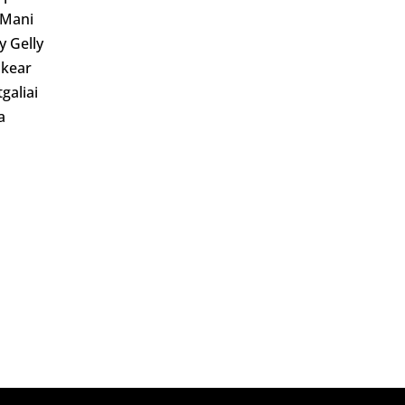
 Mani
ly Gelly
kear
galiai
a