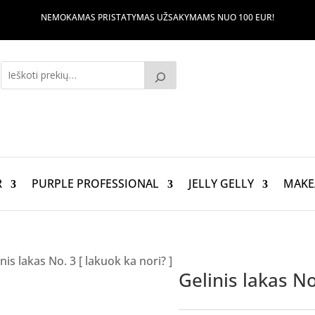
NEMOKAMAS PRISTATYMAS UŽSAKYMAMS NUO 100 EUR!
R
PURPLE PROFESSIONAL
JELLY GELLY
MAKE
nis lakas No. 3 [ lakuok ka nori? ]
Gelinis lakas No