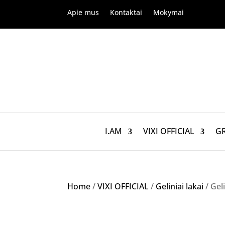
Apie mus
Kontaktai
Mokymai
I.AM
VIXI OFFICIAL
G
Home
/
VIXI OFFICIAL
/
Geliniai lakai
/ Geli
Akcija!
NETURIME