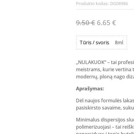
Produkto kodas:
DG08986
Original
Curre
9.50
€
6.65
€
price
price
was:
is:
Tūris / svoris
8ml
9.50 €.
6.65 €
„NULAKUOK“ – tai profesion
meistrams, kurie vertina 
modernų, ploną nago diza
Aprašymas:
Dėl naujos formulės lakas
pasiskirsto savaime, suku
Minimalus dispersijos slu
polimerizuojasi – tai reiš
nepersiduos į top’o butel