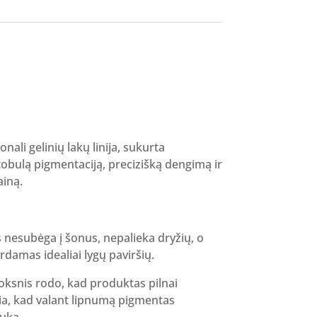
nt
.
ali gelinių lakų linija, sukurta
tobulą pigmentaciją, precizišką dengimą ir
iną.
 nesubėga į šonus, nepalieka dryžių, o
rdamas idealiai lygų paviršių.
oksnis rodo, kad produktas pilnai
kia, kad valant lipnumą pigmentas
iuką.