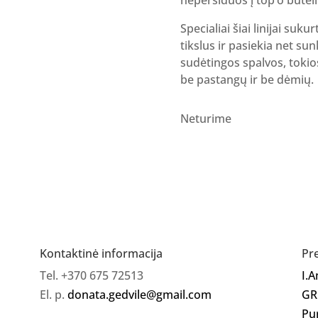
Specialiai šiai linijai su
tikslus ir pasiekia net su
sudėtingos spalvos, tokio
be pastangų ir be dėmių.
Neturime
Kontaktinė informacija
Pr
Tel. +370 675 72513
I.
El. p.
donata.gedvile@gmail.com
GR
Pu