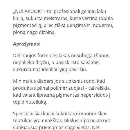
„NULAKUOK“ – tai profesionali gelinių lakų
linija, sukurta meistrams, kurie vertina tobulą
pigmentaciją, precizišką dengimą ir modernų,
ploną nago dizainą.
Aprašymas:
Dėl naujos formulės lakas nesubėga į šonus,
nepalieka dryžių, o pasiskirsto savaime,
sukurdamas idealiai lygų paviršių.
Minimalus dispersijos sluoksnis rodo, kad
produktas pilnai polimerizuojasi – tai reiškia,
kad valant lipnumą pigmentas nepersiduos į
top’o buteliuką.
Specialiai šiai linijai sukurtas ergonomiškas
teptukas yra minkštas, tikslus ir pasiekia net
sunkiausiai prieinamas nago vietas. Net