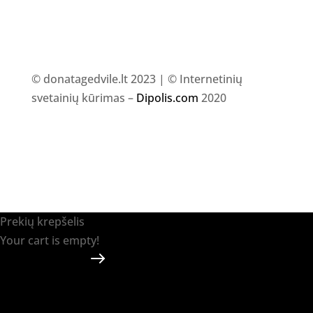
© donatagedvile.lt 2023 | © Internetinių
svetainių kūrimas –
Dipolis.com
2020
Prekių krepšelis
Your cart is empty!
Return to shop
Apmokėti
-
0.00 €
0
1