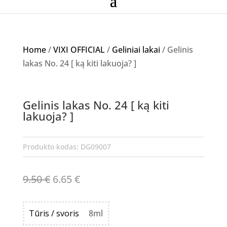
Home
/
VIXI OFFICIAL
/
Geliniai lakai
/ Gelinis
lakas No. 24 [ ką kiti lakuoja? ]
Akcija!
Gelinis lakas No. 24 [ ką kiti
NETURIME
lakuoja? ]
Produkto kodas:
DG09007
Original
Current
9.50
€
6.65
€
price
price
was:
is:
Tūris / svoris
8ml
9.50 €.
6.65 €.