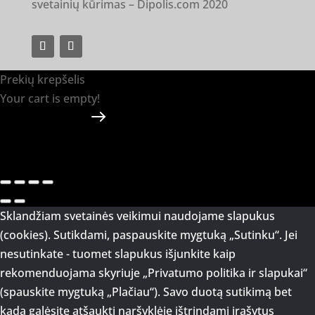
svetainių kūrimas –
Dipolis.com
2020
Prekių krepšelis
Your cart is empty!
Return to shop
Apmokėti
-
0.00 €
0
1
Sklandžiam svetainės veikimui naudojame slapukus
(cookies). Sutikdami, paspauskite mygtuką „Sutinku“. Jei
nesutinkate - tuomet slapukus išjunkite kaip
rekomenduojama skyriuje „Privatumo politika ir slapukai“
(spauskite mygtuką „Plačiau“). Savo duotą sutikimą bet
kada galėsite atšaukti naršyklėje ištrindami įrašytus