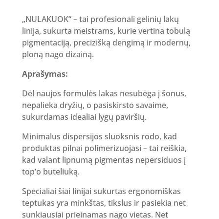
„NULAKUOK“ – tai profesionali gelinių lakų
linija, sukurta meistrams, kurie vertina tobulą
pigmentaciją, precizišką dengimą ir modernų,
ploną nago dizainą.
Aprašymas:
Dėl naujos formulės lakas nesubėga į šonus,
nepalieka dryžių, o pasiskirsto savaime,
sukurdamas idealiai lygų paviršių.
Minimalus dispersijos sluoksnis rodo, kad
produktas pilnai polimerizuojasi – tai reiškia,
kad valant lipnumą pigmentas nepersiduos į
top’o buteliuką.
Specialiai šiai linijai sukurtas ergonomiškas
teptukas yra minkštas, tikslus ir pasiekia net
sunkiausiai prieinamas nago vietas. Net