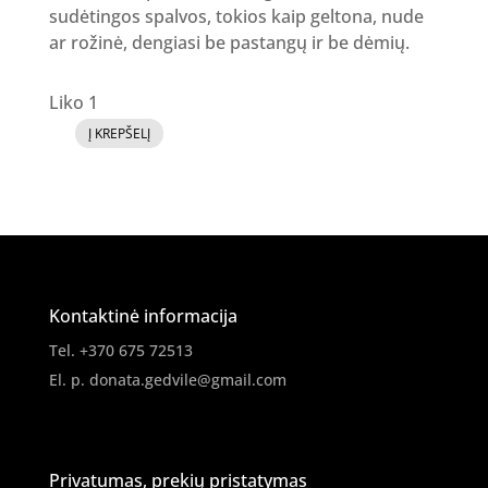
sudėtingos spalvos, tokios kaip geltona, nude
ar rožinė, dengiasi be pastangų ir be dėmių.
Liko 1
Į KREPŠELĮ
produkto
kiekis:
Gelinis
lakas
No.
2
Kontaktinė informacija
[
Tel. +370 675 72513
kiek
El. p.
donata.gedvile@gmail.com
klientų
turi?
]
Privatumas, prekių pristatymas