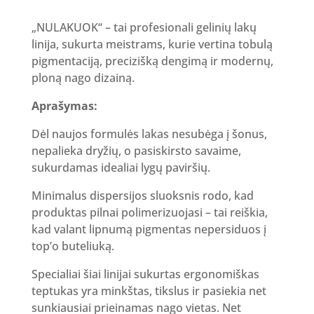
„NULAKUOK“ – tai profesionali gelinių lakų
linija, sukurta meistrams, kurie vertina tobulą
pigmentaciją, precizišką dengimą ir modernų,
ploną nago dizainą.
Aprašymas:
Dėl naujos formulės lakas nesubėga į šonus,
nepalieka dryžių, o pasiskirsto savaime,
sukurdamas idealiai lygų paviršių.
Minimalus dispersijos sluoksnis rodo, kad
produktas pilnai polimerizuojasi – tai reiškia,
kad valant lipnumą pigmentas nepersiduos į
top’o buteliuką.
Specialiai šiai linijai sukurtas ergonomiškas
teptukas yra minkštas, tikslus ir pasiekia net
sunkiausiai prieinamas nago vietas. Net