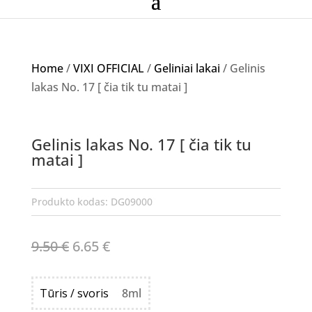
Home
/
VIXI OFFICIAL
/
Geliniai lakai
/ Gelinis
lakas No. 17 [ čia tik tu matai ]
Akcija!
Gelinis lakas No. 17 [ čia tik tu
matai ]
Produkto kodas:
DG09000
Original
Current
9.50
€
6.65
€
price
price
was:
is:
Tūris / svoris
8ml
9.50 €.
6.65 €.