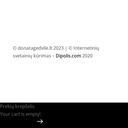
© donatagedvile.lt 2023 | © Internetinių
svetainių kūrimas –
Dipolis.com
2020
Prekių krepšelis
Your cart is empty!
Return to shop
Apmokėti
-
0.00 €