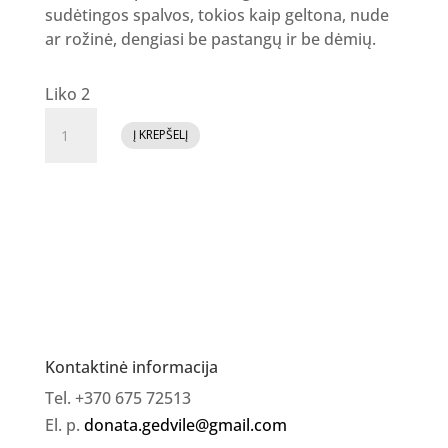
sudėtingos spalvos, tokios kaip geltona, nude
ar rožinė, dengiasi be pastangų ir be dėmių.
Liko 2
produkto
Į KREPŠELĮ
kiekis:
Gelinis
lakas
No.
17
[
čia
tik
tu
Kontaktinė informacija
matai
Tel. +370 675 72513
]
El. p.
donata.gedvile@gmail.com