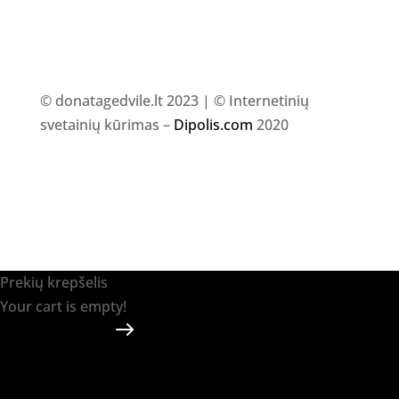
© donatagedvile.lt 2023 | © Internetinių
svetainių kūrimas –
Dipolis.com
2020
Prekių krepšelis
Your cart is empty!
Return to shop
Apmokėti
-
0.00 €
0
1