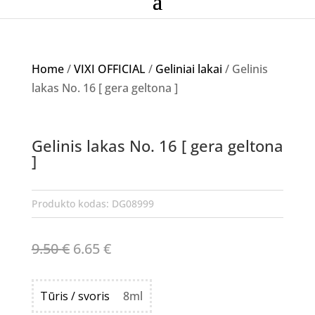
Home
/
VIXI OFFICIAL
/
Geliniai lakai
/ Gelinis
lakas No. 16 [ gera geltona ]
Akcija!
Gelinis lakas No. 16 [ gera geltona
NETURIME
]
Produkto kodas:
DG08999
Original
Current
9.50
€
6.65
€
price
price
was:
is:
Tūris / svoris
8ml
9.50 €.
6.65 €.