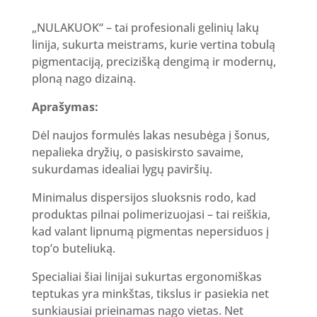
„NULAKUOK“ – tai profesionali gelinių lakų
linija, sukurta meistrams, kurie vertina tobulą
pigmentaciją, precizišką dengimą ir modernų,
ploną nago dizainą.
Aprašymas:
Dėl naujos formulės lakas nesubėga į šonus,
nepalieka dryžių, o pasiskirsto savaime,
sukurdamas idealiai lygų paviršių.
Minimalus dispersijos sluoksnis rodo, kad
produktas pilnai polimerizuojasi – tai reiškia,
kad valant lipnumą pigmentas nepersiduos į
top’o buteliuką.
Specialiai šiai linijai sukurtas ergonomiškas
teptukas yra minkštas, tikslus ir pasiekia net
sunkiausiai prieinamas nago vietas. Net