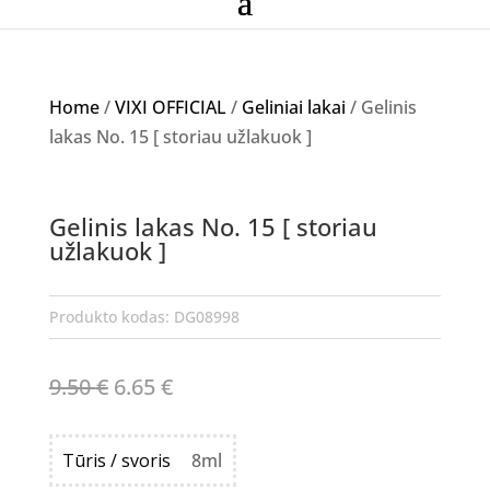
Home
/
VIXI OFFICIAL
/
Geliniai lakai
/ Gelinis
lakas No. 15 [ storiau užlakuok ]
Akcija!
Gelinis lakas No. 15 [ storiau
užlakuok ]
Produkto kodas:
DG08998
Original
Current
9.50
€
6.65
€
price
price
was:
is:
Tūris / svoris
8ml
9.50 €.
6.65 €.