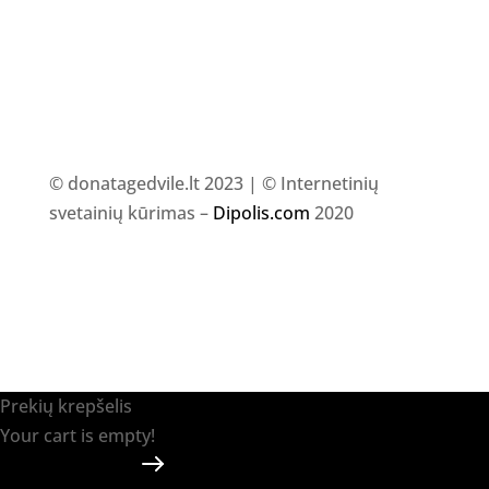
© donatagedvile.lt 2023 | © Internetinių
svetainių kūrimas –
Dipolis.com
2020
Prekių krepšelis
Your cart is empty!
Return to shop
Apmokėti
-
0.00 €