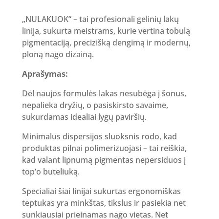
„NULAKUOK“ – tai profesionali gelinių lakų
linija, sukurta meistrams, kurie vertina tobulą
pigmentaciją, precizišką dengimą ir modernų,
ploną nago dizainą.
Aprašymas:
Dėl naujos formulės lakas nesubėga į šonus,
nepalieka dryžių, o pasiskirsto savaime,
sukurdamas idealiai lygų paviršių.
Minimalus dispersijos sluoksnis rodo, kad
produktas pilnai polimerizuojasi – tai reiškia,
kad valant lipnumą pigmentas nepersiduos į
top’o buteliuką.
Specialiai šiai linijai sukurtas ergonomiškas
teptukas yra minkštas, tikslus ir pasiekia net
sunkiausiai prieinamas nago vietas. Net