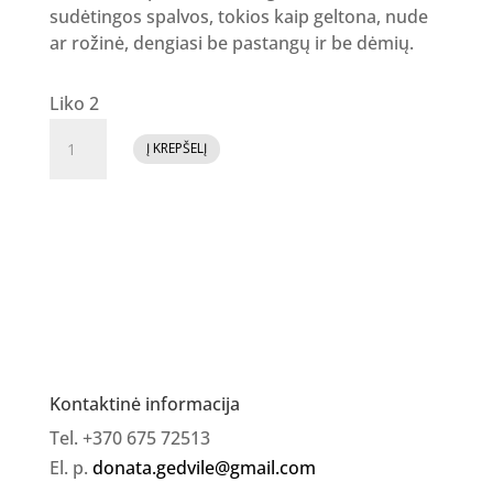
sudėtingos spalvos, tokios kaip geltona, nude
ar rožinė, dengiasi be pastangų ir be dėmių.
Liko 2
produkto
Į KREPŠELĮ
kiekis:
Gelinis
lakas
No.
15
[
storiau
užlakuok
]
Kontaktinė informacija
Tel. +370 675 72513
El. p.
donata.gedvile@gmail.com