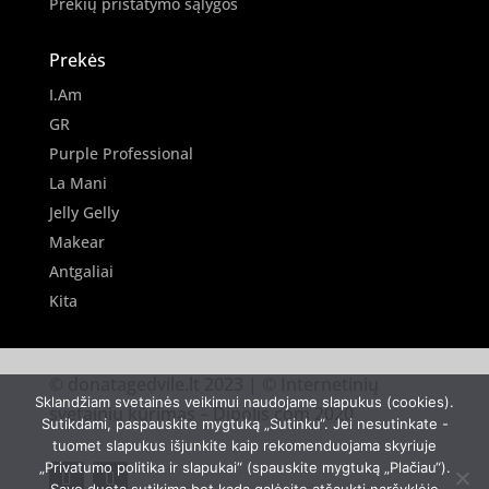
Prekių pristatymo sąlygos
Prekės
I.Am
GR
Purple Professional
La Mani
Jelly Gelly
Makear
Antgaliai
Kita
© donatagedvile.lt 2023 | © Internetinių
Sklandžiam svetainės veikimui naudojame slapukus (cookies).
svetainių kūrimas –
Dipolis.com
2020
Sutikdami, paspauskite mygtuką „Sutinku“. Jei nesutinkate -
tuomet slapukus išjunkite kaip rekomenduojama skyriuje
„Privatumo politika ir slapukai“ (spauskite mygtuką „Plačiau“).