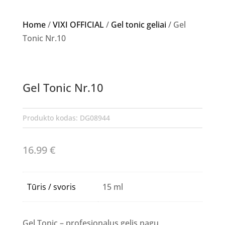
Home
/
VIXI OFFICIAL
/
Gel tonic geliai
/ Gel
Tonic Nr.10
Gel Tonic Nr.10
Produkto kodas:
DG08944
16.99
€
Tūris / svoris
15 ml
Gel Tonic – profesionalus gelis nagų