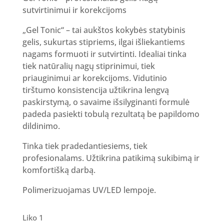
sutvirtinimui ir korekcijoms
„Gel Tonic“ – tai aukštos kokybės statybinis
gelis, sukurtas stipriems, ilgai išliekantiems
nagams formuoti ir sutvirtinti. Idealiai tinka
tiek natūralių nagų stiprinimui, tiek
priauginimui ar korekcijoms. Vidutinio
tirštumo konsistencija užtikrina lengvą
paskirstymą, o savaime išsilyginanti formulė
padeda pasiekti tobulą rezultatą be papildomo
dildinimo.
Tinka tiek pradedantiesiems, tiek
profesionalams. Užtikrina patikimą sukibimą ir
komfortišką darbą.
Polimerizuojamas UV/LED lempoje.
Liko 1