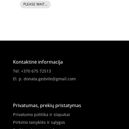
PLEASE WAIT...
produkto
kiekis:
Gel
Tonic
Nr.10
Kontaktinė informacija
Tel. +370 675 72513
El. p.
donata.gedvile@gmail.com
Privatumas, prekių pristatymas
Privatumo politika ir slapukai
Pirkimo taisyklės ir sąlygos