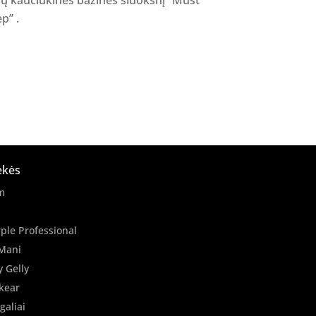
p” .
ekės
m
ple Professional
Mani
y Gelly
kear
galiai