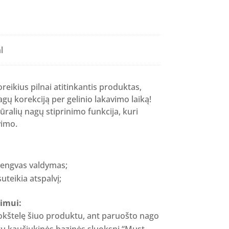
rent
ce
l
19 €.
oreikius pilnai atitinkantis produktas,
nagų korekciją per gelinio lakavimo laiką!
ralių nagų stiprinimo funkcija, kuri
vimo.
 lengvas valdymas;
uteikia atspalvį;
imui:
okštelę šiuo produktu, ant paruošto nago
rų kaučiukinės bazinės sluoksnį “Must