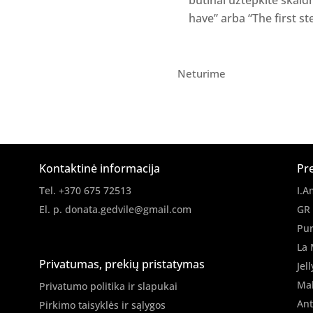
have” arba “The first ste
Neturime
Kontaktinė informacija
Pr
Tel. +370 675 72513
I.A
El. p.
donata.gedvile@gmail.com
GR
Pur
La 
Privatumas, prekių pristatymas
Jell
Ma
Privatumo politika ir slapukai
Ant
Pirkimo taisyklės ir sąlygos