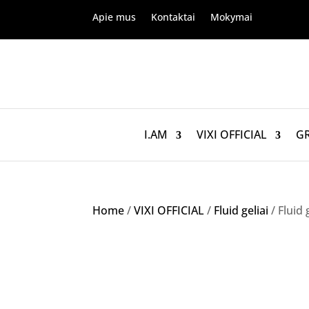
Apie mus
Kontaktai
Mokymai
I.AM
VIXI OFFICIAL
G
Home
/
VIXI OFFICIAL
/
Fluid geliai
/ Fluid 
Akcija!
NETURIME