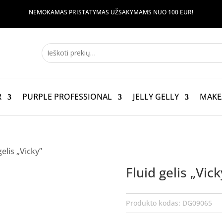
NEMOKAMAS PRISTATYMAS UŽSAKYMAMS NUO 100 EUR!
R
PURPLE PROFESSIONAL
JELLY GELLY
MAKE
gelis „Vicky”
Fluid gelis „Vick
Produkto kodas:
DG09065