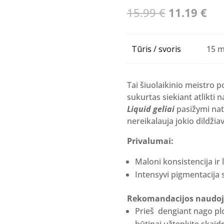
Original
Cur
15.99
€
11.19
€
price
pri
was:
is:
Tūris / svoris
15 m
15.99 €.
11.
Tai šiuolaikinio meistro p
sukurtas siekiant atlikti 
Liquid geliai
pasižymi natū
nereikalauja jokio dildžia
Privalumai:
Maloni konsistencija ir
Intensyvi pigmentacija s
Rekomandacijos naudoj
Prieš dengiant nago pl
būtinai užtepkite skaid