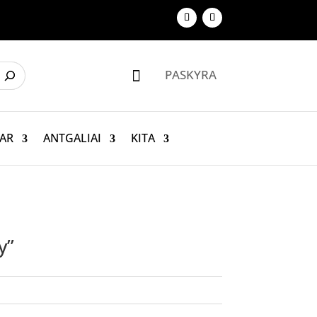
PASKYRA

AR
ANTGALIAI
KITA
y”