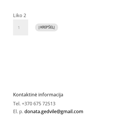
Liko 2
produkto
Į KREPŠELĮ
kiekis:
Fluid
gelis
"Sparkle
Blush"
Kontaktinė informacija
Tel. +370 675 72513
El. p.
donata.gedvile@gmail.com