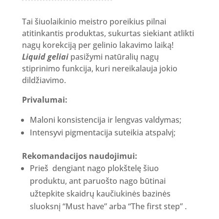
Tai šiuolaikinio meistro poreikius pilnai
atitinkantis produktas, sukurtas siekiant atlikti
nagų korekciją per gelinio lakavimo laiką!
Liquid geliai
pasižymi natūralių nagų
stiprinimo funkcija, kuri nereikalauja jokio
dildžiavimo.
Privalumai:
Maloni konsistencija ir lengvas valdymas;
Intensyvi pigmentacija suteikia atspalvį;
Rekomandacijos naudojimui:
Prieš dengiant nago plokštelę šiuo
produktu, ant paruošto nago būtinai
užtepkite skaidrų kaučiukinės bazinės
sluoksnį “Must have” arba “The first step” .