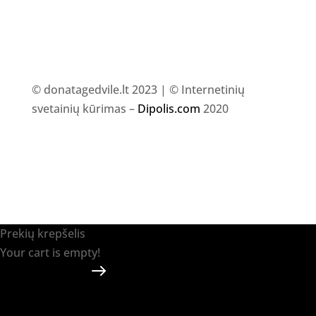
© donatagedvile.lt 2023 | © Internetinių
svetainių kūrimas –
Dipolis.com
2020
Prekių krepšelis
Your cart is empty!
Return to shop
Apmokėti
-
0.00 €
0
1