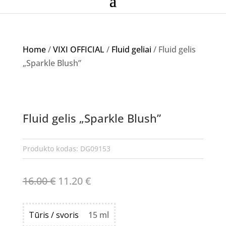
Home
/
VIXI OFFICIAL
/
Fluid geliai
/ Fluid gelis
„Sparkle Blush”
Akcija!
Fluid gelis „Sparkle Blush”
Produkto kodas:
DG09153
Original
Current
16.00
€
11.20
€
price
price
was:
is:
Tūris / svoris
15 ml
16.00 €.
11.20 €.