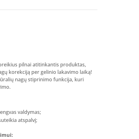
rent
ce
19 €.
oreikius pilnai atitinkantis produktas,
nagų korekciją per gelinio lakavimo laiką!
ralių nagų stiprinimo funkcija, kuri
vimo.
 lengvas valdymas;
uteikia atspalvį;
imui: