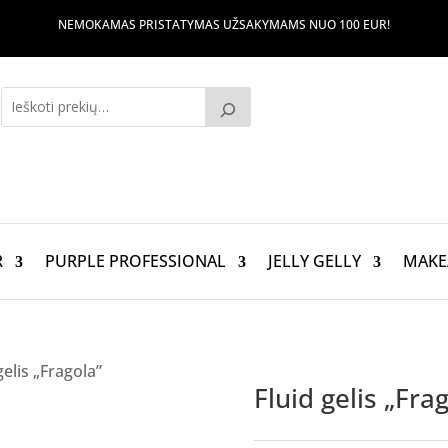
NEMOKAMAS PRISTATYMAS UŽSAKYMAMS NUO 100 EUR!
R
PURPLE PROFESSIONAL
JELLY GELLY
MAKE
gelis „Fragola”
Fluid gelis „Fra