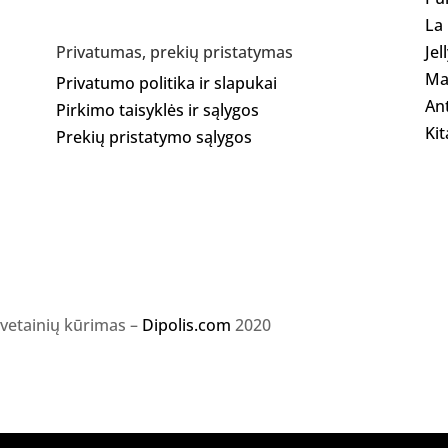
La
Jel
Privatumas, prekių pristatymas
Ma
Privatumo politika ir slapukai
Ant
Pirkimo taisyklės ir sąlygos
Kit
Prekių pristatymo sąlygos
svetainių kūrimas –
Dipolis.com
2020