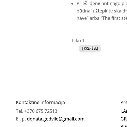
Prieš dengiant nago pl
būtinai užtepkite skaid
have” arba “The first ste
Liko 1
Į KREPŠELĮ
produkto
kiekis:
Fluid
gelis
"Fragola"
Kontaktinė informacija
Pr
Tel. +370 675 72513
I.
El. p.
donata.gedvile@gmail.com
GR
Pu