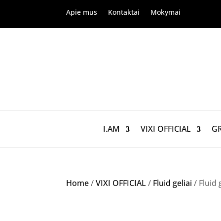
Apie mus
Kontaktai
Mokymai
I.AM
VIXI OFFICIAL
G
Home
/
VIXI OFFICIAL
/
Fluid geliai
/ Fluid 
Akcija!