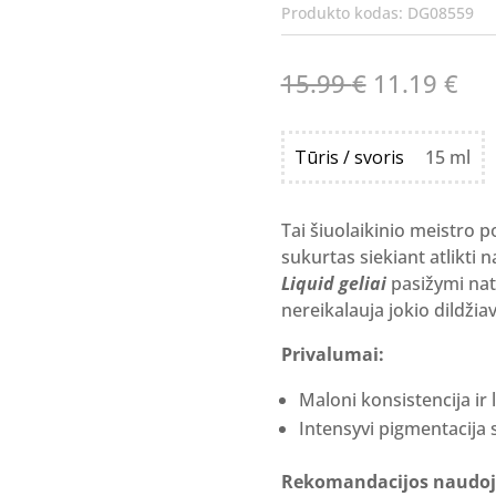
Produkto kodas:
DG08559
Original
Cur
15.99
€
11.19
€
price
pri
was:
is:
Tūris / svoris
15 ml
15.99 €.
11.
Tai šiuolaikinio meistro p
sukurtas siekiant atlikti 
Liquid geliai
pasižymi natū
nereikalauja jokio dildžia
Privalumai:
Maloni konsistencija ir
Intensyvi pigmentacija s
Rekomandacijos naudoj