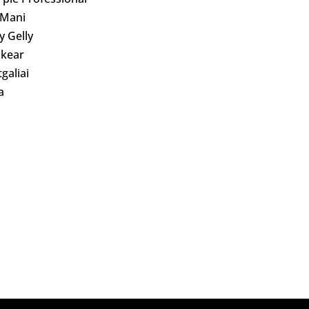
 Mani
ly Gelly
kear
galiai
a