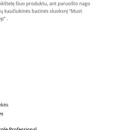
okštelę šiuo produktu, ant paruošto nago
rų kaučiukinės bazinės sluoksnį “Must
p” .
ekės
Am
rple Professional