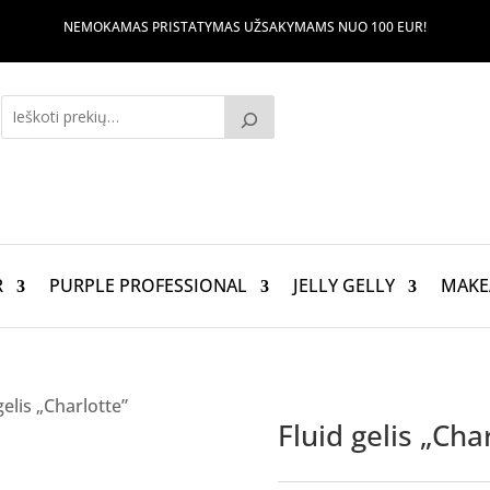
NEMOKAMAS PRISTATYMAS UŽSAKYMAMS NUO 100 EUR!
R
PURPLE PROFESSIONAL
JELLY GELLY
MAKE
gelis „Charlotte”
Fluid gelis „Cha