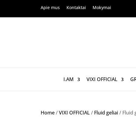
Apie mus
Kontaktai
Mokymai
I.AM
VIXI OFFICIAL
G
Home
/
VIXI OFFICIAL
/
Fluid geliai
/ Fluid 
Akcija!