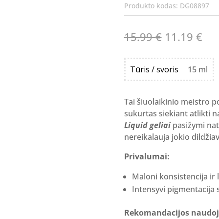
Produkto kodas:
DG08897
Original
Cur
15.99
€
11.19
€
price
pri
was:
is:
Tūris / svoris
15 ml
15.99 €.
11.
Tai šiuolaikinio meistro p
sukurtas siekiant atlikti 
Liquid geliai
pasižymi natū
nereikalauja jokio dildžia
Privalumai:
Maloni konsistencija ir
Intensyvi pigmentacija s
Rekomandacijos naudoj