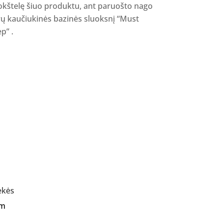
okštelę šiuo produktu, ant paruošto nago
rų kaučiukinės bazinės sluoksnį “Must
p” .
ekės
Am