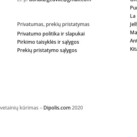
Pu
La
Jel
Privatumas, prekių pristatymas
Ma
Privatumo politika ir slapukai
Ant
Pirkimo taisyklės ir sąlygos
Kit
Prekių pristatymo sąlygos
svetainių kūrimas –
Dipolis.com
2020