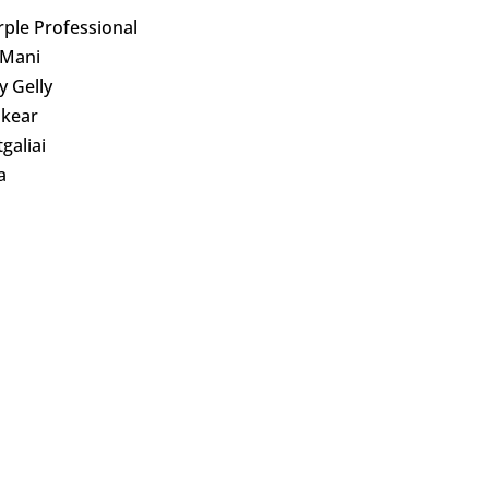
rple Professional
 Mani
ly Gelly
kear
galiai
a