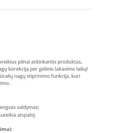
rent
ce
19 €.
oreikius pilnai atitinkantis produktas,
nagų korekciją per gelinio lakavimo laiką!
ralių nagų stiprinimo funkcija, kuri
vimo.
 lengvas valdymas;
uteikia atspalvį;
imui: