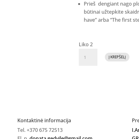
Prieš dengiant nago pl
būtinai užtepkite skaid
have” arba “The first ste
Liko 2
produkto
Į KREPŠELĮ
kiekis:
Fluid
gelis
"Charlotte"
Kontaktinė informacija
Pr
Tel. +370 675 72513
I.
El. p.
donata.gedvile@gmail.com
GR