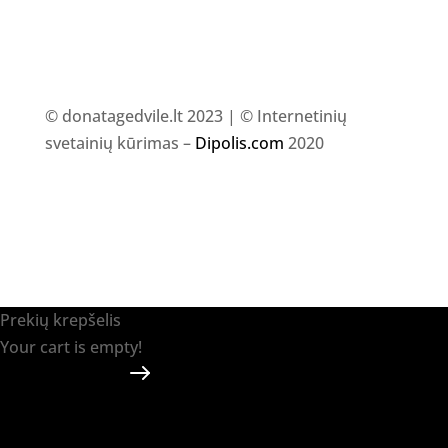
© donatagedvile.lt 2023 | © Internetinių
svetainių kūrimas –
Dipolis.com
2020
Prekių krepšelis
Your cart is empty!
Return to shop
Apmokėti
-
0.00 €
0
1