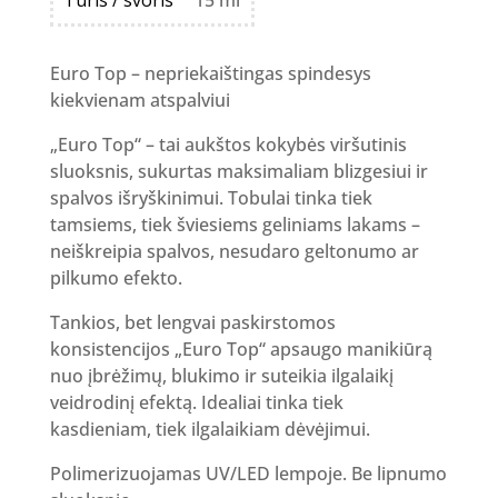
16.00 €.
11.20 €.
Euro Top – nepriekaištingas spindesys
kiekvienam atspalviui
„Euro Top“ – tai aukštos kokybės viršutinis
sluoksnis, sukurtas maksimaliam blizgesiui ir
spalvos išryškinimui. Tobulai tinka tiek
tamsiems, tiek šviesiems geliniams lakams –
neiškreipia spalvos, nesudaro geltonumo ar
pilkumo efekto.
Tankios, bet lengvai paskirstomos
konsistencijos „Euro Top“ apsaugo manikiūrą
nuo įbrėžimų, blukimo ir suteikia ilgalaikį
veidrodinį efektą. Idealiai tinka tiek
kasdieniam, tiek ilgalaikiam dėvėjimui.
Polimerizuojamas UV/LED lempoje. Be lipnumo