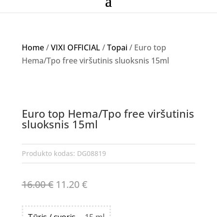
Home
/
VIXI OFFICIAL
/
Topai
/ Euro top
Hema/Tpo free viršutinis sluoksnis 15ml
Akcija!
NETURIME
Euro top Hema/Tpo free viršutinis
sluoksnis 15ml
Produkto kodas:
DG08819
Original
Current
16.00
€
11.20
€
price
price
was:
is:
Tūris / svoris
15 ml