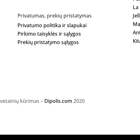
La
Jel
Privatumas, prekių pristatymas
Ma
Privatumo politika ir slapukai
Ant
Pirkimo taisyklės ir sąlygos
Kit
Prekių pristatymo sąlygos
svetainių kūrimas –
Dipolis.com
2020