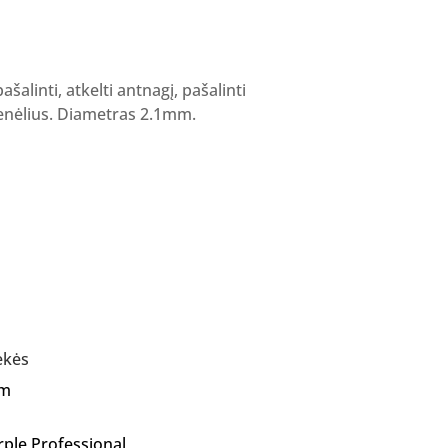
ašalinti, atkelti antnagį, pašalinti
lenėlius. Diametras 2.1mm.
ekės
Am
rple Professional