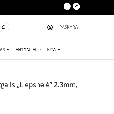
PASKYRA

AR
ANTGALIAI
KITA
galis „Liepsnelė“ 2.3mm,