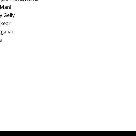
 Mani
ly Gelly
kear
galiai
a