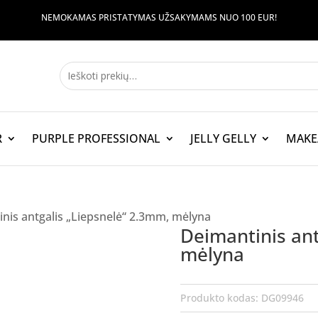
NEMOKAMAS PRISTATYMAS UŽSAKYMAMS NUO 100 EUR!
R
PURPLE PROFESSIONAL
JELLY GELLY
MAKE
nis antgalis „Liepsnelė“ 2.3mm, mėlyna
Deimantinis ant
mėlyna
Produkto kodas:
DG09946