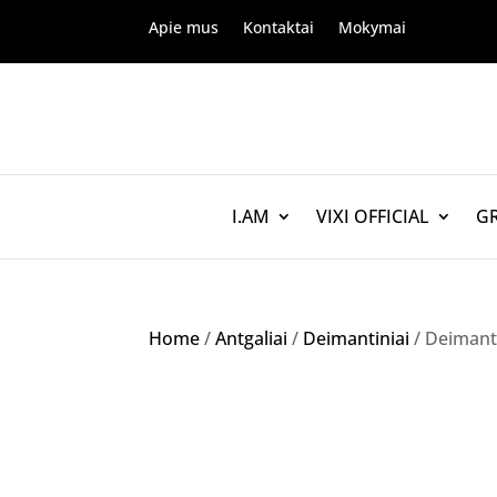
Apie mus
Kontaktai
Mokymai
I.AM
VIXI OFFICIAL
G
Home
/
Antgaliai
/
Deimantiniai
/ Deimanti
NETURIME