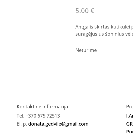
5.00
€
Antgalis skirtas kutikulei p
suragėjusius šoninius vė
Neturime
Kontaktinė informacija
Pr
Tel. +370 675 72513
I.
El. p.
donata.gedvile@gmail.com
GR
Pu