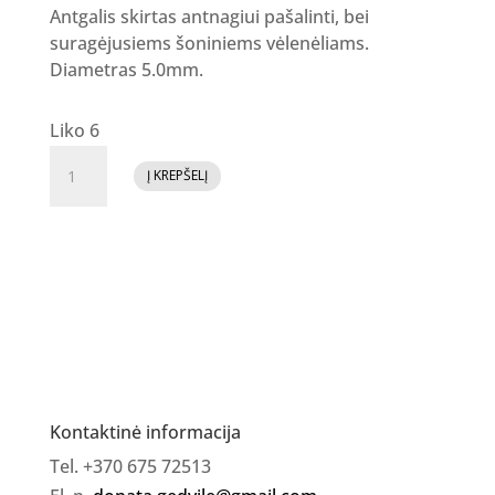
Antgalis skirtas antnagiui pašalinti, bei
suragėjusiems šoniniems vėlenėliams.
Diametras 5.0mm.
Liko 6
produkto
Į KREPŠELĮ
kiekis:
Deimantinis
antgalis
„Cilindras“
suapvalintas
5.00
mm,
raudonas
Kontaktinė informacija
Tel. +370 675 72513