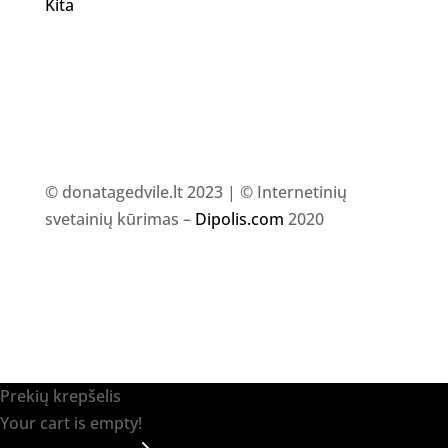
Kita
© donatagedvile.lt 2023 | © Internetinių
svetainių kūrimas –
Dipolis.com
2020
Prekių krepšelis
Your cart is empty!
Return to shop