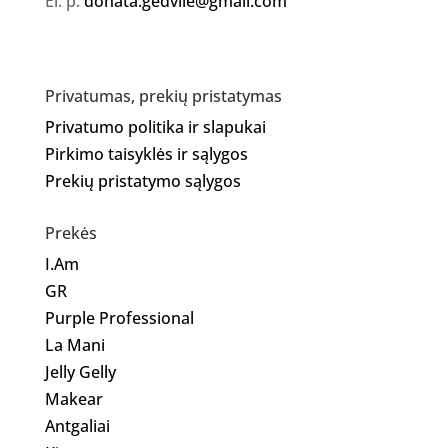
El. p.
donata.gedvile@gmail.com
Privatumas, prekių pristatymas
Privatumo politika ir slapukai
Pirkimo taisyklės ir sąlygos
Prekių pristatymo sąlygos
Prekės
I.Am
GR
Purple Professional
La Mani
Jelly Gelly
Makear
Antgaliai