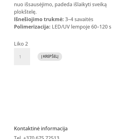
nuo išsausėjimo, padeda išlaikyti sveiką
plokštelę.
Išnešiojimo trukmė:
3–4 savaitės
Polimerizacija:
LED/UV lempoje 60–120 s
Liko 2
produkto
Į KREPŠELĮ
kiekis:
A.I.B.
akrygelis
buteliuke
Cream
Rose
Kontaktinė informacija
Tel. +370 675 72513