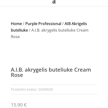
Home
/
Purple Professional
/
AIB Akrigelis
buteliuke
/ A.I.B. akrygelis buteliuke Cream
Rose
A.I.B. akrygelis buteliuke Cream
Rose
Produkto kodas:
DG09028
15.90
€