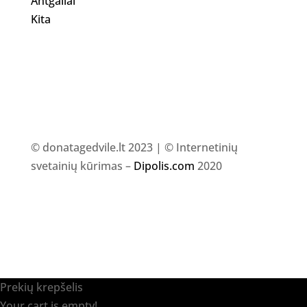
Antgaliai
Kita
© donatagedvile.lt 2023 | © Internetinių
svetainių kūrimas –
Dipolis.com
2020
Prekių krepšelis
Your cart is empty!
Return to shop