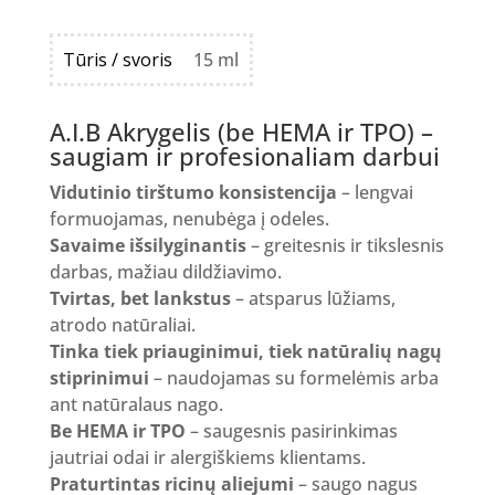
Tūris / svoris
15 ml
A.I.B Akrygelis (be HEMA ir TPO) –
saugiam ir profesionaliam darbui
Vidutinio tirštumo konsistencija
– lengvai
formuojamas, nenubėga į odeles.
Savaime išsilyginantis
– greitesnis ir tikslesnis
darbas, mažiau dildžiavimo.
Tvirtas, bet lankstus
– atsparus lūžiams,
atrodo natūraliai.
Tinka tiek priauginimui, tiek natūralių nagų
stiprinimui
– naudojamas su formelėmis arba
ant natūralaus nago.
Be HEMA ir TPO
– saugesnis pasirinkimas
jautriai odai ir alergiškiems klientams.
Praturtintas ricinų aliejumi
– saugo nagus