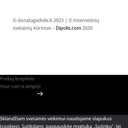
© donatagedvile.lt 2023 | © Internetinių
svetainių kūrimas –
Dipolis.com
2020
Prekių krepšelis
Your cart is empty!
Return to shop
Apmokėti
-
0.00 €
0
1
Sklandžiam svetainės veikimui naudojame slapukus
(cookies). Sutikdami, paspauskite mygtuką „Sutinku“. Jei