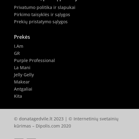
Privatumo politika ir slapukai
Pirkimo taisyklės ir sąlygos
Prekių pristatymo sąlygos
Prekės
I.Am
GR
Purple Professional
La Mani
Jelly Gelly
Makear
Antgaliai
Kita
© donatagedvile.lt 2023 | © Internetinių svetainių
kūrimas –
Dipolis.com
2020